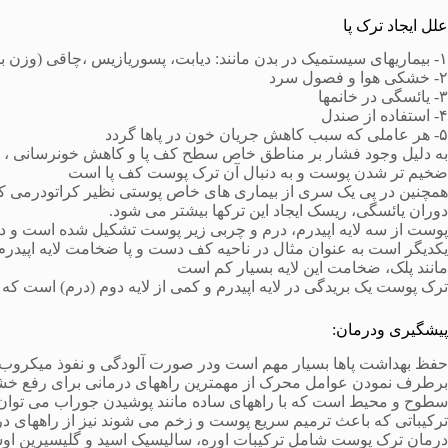
علل ایجاد ترک پا
۱- بیماریهای سیستمیک در بدن مانند: دیابت، پسوریازیس ،چاقی (وزن بالای افراد)و…
۲- خشکی هوا و فصول سرد
۳- یائسگی در خانمها
۴- استفاده از صندل
۵- هر عاملی که سبب کاهش جریان خون در پاها گردد
به دلیل وجود فشار بر مناطق خاص سطح کف پا و کاهش خونرسانی ، پ
ضخیم تر شدن پوست و به دنبال آن ترک پوست کف پا است
همچنین در پی یک سری از بیماری های خاص پوستی نظیر کراتودرمی کف
دوران یائسگی، ریسک ایجاد این ترکها بیشتر می شود.
پوست از سه لایه اپیدرم، درم و چربی زیر پوست تشکیل شده است و در
یکدیگر است به عنوان مثال در ناحیه کف دست و پا ضخامت لایه اپید
مانند پلک، ضخامت این لایه بسیار کم است
ترک پوست یک بریدگی در لایه اپیدرم و کمی از لایه دوم (درم) است که ب
پیشگیری ودرمان:
حفظ بهداشت پاها بسیار مهم است ودر صورت آلودگی و نفوذ میکروب در 
برطرف نمودن عوامل محرک از مهمترین راههای درمانی برای رفع خ
سطوح و محیط است که با راههای ساده مانند پوشیدن جوراب می توان از
ترکیباتی که باعث ترمیم سریع پوست و زخم می شوند نیز از راههای د
درمان ترک پوست شامل ترکیبات اوره، سالیسیک اسید و گلیسیرین اوسرین