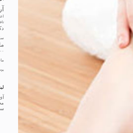
آر
اعت
تاف
دک
سل
ما
۰۰
مانتو
پو
لی
آی
مج
سز