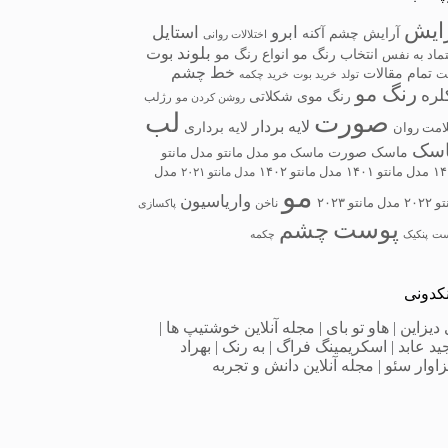
ایش
ابرو
استایل
آرایش چشم
آکنه
اختلالات روانی
بلوند
بوت
انتخاب رنگ مو
انواع رنگ مو
ماد به نفس
خط چشم
تمام مقالات
ت
تولد
خرید بوت
خرید چکمه
رنگ مو
لره
رنگ موی شکلاتی
رژلب
روشن کردن مو
صورت
لب
لایه بردار
لایه برداری
امت روان
سک
ماسک صورت
ماسک مو
مدل مانتو
مدل مانتو
۱۴
مدل مانتو ۱۴۰۱
مدل مانتو ۱۴۰۲
مدل مانتو ۲۰۲۱
مدل
مو
واریاسیون
 ۲۰۲۲
مدل مانتو ۲۰۲۳
ناخن
پاکسازی
پوست
چشم
ست
پنکیک
چکمه
نکدونی
 دیزاین
|
هاو تو بای
|
مجله آنلاین خوشتیپ ها
|
ید عابد
|
اسکریمینگ فراگ
|
به‌ رنک
|
بهراد
اوار سئو
|
مجله آنلاین دانش و تجربه