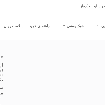
در سایت لایک‌باز
یی
شیک پوشی
راهنمای خرید
سلامت روان
بر
آر
اعت
تاف
دک
سل
ما
۰۰