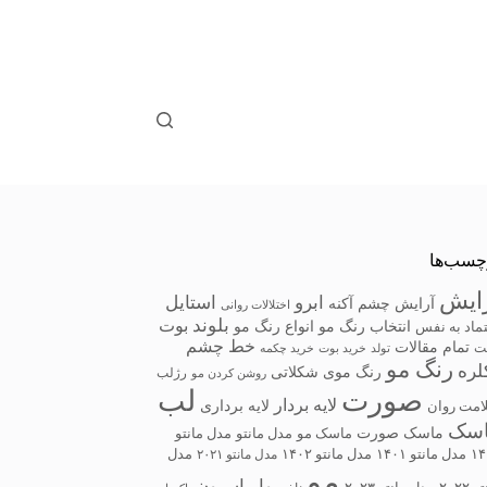
چسب‌ها
ایش
ابرو
استایل
آرایش چشم
آکنه
اختلالات روانی
بلوند
بوت
انتخاب رنگ مو
انواع رنگ مو
ماد به نفس
خط چشم
تمام مقالات
ت
تولد
خرید بوت
خرید چکمه
رنگ مو
لره
رنگ موی شکلاتی
رژلب
روشن کردن مو
صورت
لب
لایه بردار
لایه برداری
امت روان
سک
ماسک صورت
ماسک مو
مدل مانتو
مدل مانتو
۱۴
مدل مانتو ۱۴۰۱
مدل مانتو ۱۴۰۲
مدل مانتو ۲۰۲۱
مدل
مو
واریاسیون