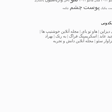
 ۲۰۲۲
مدل مانتو ۲۰۲۳
ناخن
پاکسازی
پوست
چشم
ست
پنکیک
چکمه
نکدونی
 دیزاین
|
هاو تو بای
|
مجله آنلاین خوشتیپ ها
|
ید عابد
|
اسکریمینگ فراگ
|
به‌ رنک
|
بهراد
اوار سئو
|
مجله آنلاین دانش و تجربه