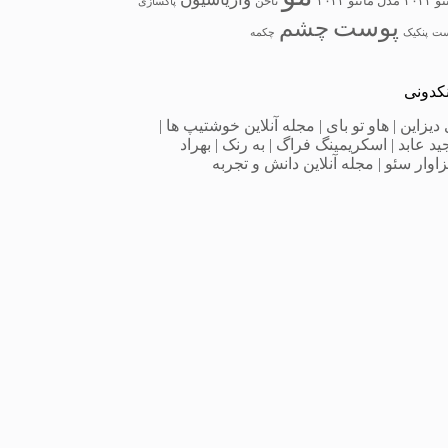
 ۲۰۲۲
مدل مانتو ۲۰۲۳
ناخن
پاکسازی
پوست
چشم
ست
پنکیک
چکمه
نکدونی
 دیزاین
|
هاو تو بای
|
مجله آنلاین خوشتیپ ها
|
ید عابد
|
اسکریمینگ فراگ
|
به‌ رنک
|
بهراد
اوار سئو
|
مجله آنلاین دانش و تجربه