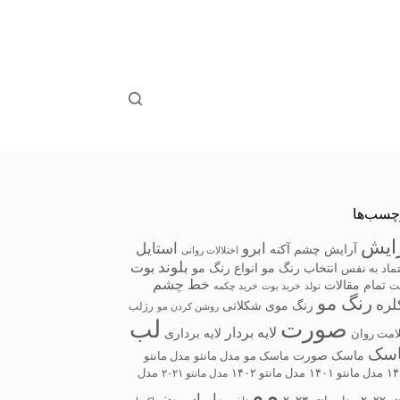
چسب‌ها
ایش
ابرو
استایل
آرایش چشم
آکنه
اختلالات روانی
بلوند
بوت
انتخاب رنگ مو
انواع رنگ مو
ماد به نفس
خط چشم
تمام مقالات
ت
تولد
خرید بوت
خرید چکمه
رنگ مو
لره
رنگ موی شکلاتی
رژلب
روشن کردن مو
صورت
لب
لایه بردار
لایه برداری
امت روان
سک
ماسک صورت
ماسک مو
مدل مانتو
مدل مانتو
۱۴
مدل مانتو ۱۴۰۱
مدل مانتو ۱۴۰۲
مدل مانتو ۲۰۲۱
مدل
مو
واریاسیون