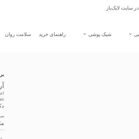
در سایت لایک‌باز
یی
شیک پوشی
راهنمای خرید
سلامت روان
بر
آر
اعت
تاف
دک
سل
ما
۰۰