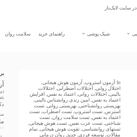
در سایت لایک‌باز
یی
شیک پوشی
راهنمای خرید
سلامت روان
بر
In
آزمون استروپ
,
آزمون هوش هیجانی
,
آر
اختلال روانی
,
اختلالات اضطرابی
,
اختلالات
اعت
بالینی
,
اختلالات روانی
,
اعتماد به نفس
,
افزایش
تاف
اعتماد به نفس
,
امین زندی روانشناس بالینی
,
دک
بهزیستی روانشناختی
,
بهزیستی روانی
,
تست
استرس
,
تست استروپ
,
تست اضطراب
,
تست
سل
اعتماد به نفس
,
تست سلامت روان
,
تست
ما
شناختی
,
تست عزت نفس
,
تست هوش هیجانی
,
۰۰
تستهای روانشناسی
,
تقویت هوش هیجانی
,
تمام
مقالات
,
توسعه فردی
,
جدید
,
روان درمانی