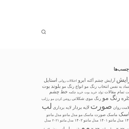
چسب‌ها
ایش
ابرو
استایل
آرایش چشم
آکنه
اختلالات روانی
بلوند
بوت
انتخاب رنگ مو
انواع رنگ مو
ماد به نفس
خط چشم
تمام مقالات
ت
تولد
خرید بوت
خرید چکمه
رنگ مو
لره
رنگ موی شکلاتی
رژلب
روشن کردن مو
صورت
لب
لایه بردار
لایه برداری
امت روان
سک
ماسک صورت
ماسک مو
مدل مانتو
مدل مانتو
۱۴
مدل مانتو ۱۴۰۱
مدل مانتو ۱۴۰۲
مدل مانتو ۲۰۲۱
مدل
مو
واریاسیون