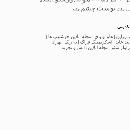
 ۲۰۲۲
مدل مانتو ۲۰۲۳
ناخن
پاکسازی
پوست
چشم
ست
پنکیک
چکمه
نکدونی
 دیزاین
|
هاو تو بای
|
مجله آنلاین خوشتیپ ها
|
ید عابد
|
اسکریمینگ فراگ
|
به‌ رنک
|
بهراد
اوار سئو
|
مجله آنلاین دانش و تجربه