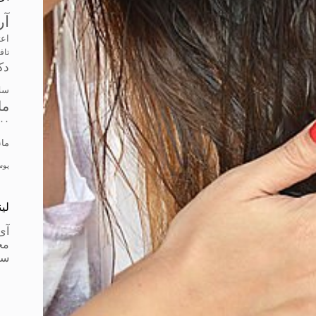
آر
اعت
تاف
دک
سل
ما
۰۰
مانتو
پو
لی
آی
مج
سز