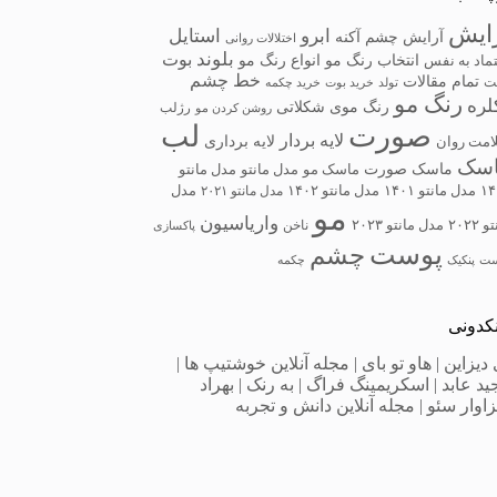
ایش
ابرو
استایل
آرایش چشم
آکنه
اختلالات روانی
بلوند
بوت
انتخاب رنگ مو
انواع رنگ مو
ماد به نفس
خط چشم
تمام مقالات
ت
تولد
خرید بوت
خرید چکمه
رنگ مو
لره
رنگ موی شکلاتی
رژلب
روشن کردن مو
صورت
لب
لایه بردار
لایه برداری
امت روان
سک
ماسک صورت
ماسک مو
مدل مانتو
مدل مانتو
۱۴
مدل مانتو ۱۴۰۱
مدل مانتو ۱۴۰۲
مدل مانتو ۲۰۲۱
مدل
مو
واریاسیون
 ۲۰۲۲
مدل مانتو ۲۰۲۳
ناخن
پاکسازی
پوست
چشم
ست
پنکیک
چکمه
نکدونی
 دیزاین
|
هاو تو بای
|
مجله آنلاین خوشتیپ ها
|
ید عابد
|
اسکریمینگ فراگ
|
به‌ رنک
|
بهراد
اوار سئو
|
مجله آنلاین دانش و تجربه